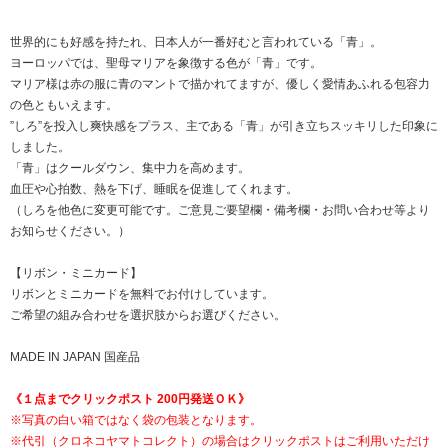
世界的にも好感を持たれ、日本人が一番好むと言われている「青」。
ヨーロッパでは、聖母マリアを象徴する色が「青」です。
マリア様は赤の服に青のマントで描かれてますが、優しく愛情あふれる包容力
の色ともいえます。
”しろ”を投入し爽快感をプラス、主である「青」が引き立ちスッキリした印象に
しました。
「青」はクールダウン、集中力を高めます。
血圧や心拍数、熱を下げ、睡眠を促進してくれます。
（しろを他色に変更可能です。ご意見ご要望欄・備考欄・お問い合わせ等より
お知らせください。）
【リボン・ミニカード】
リボンとミニカードを無料でお付けしています。
ご希望の組み合わせを選択肢からお選びください。
MADE IN JAPAN 国産品
《１点までクリックポスト 200円発送ＯＫ》
※写真の白い箱ではなく袋の包装となります。
※代引（クロネコヤマトコレクト）の場合はクリックポストはご利用いただけ