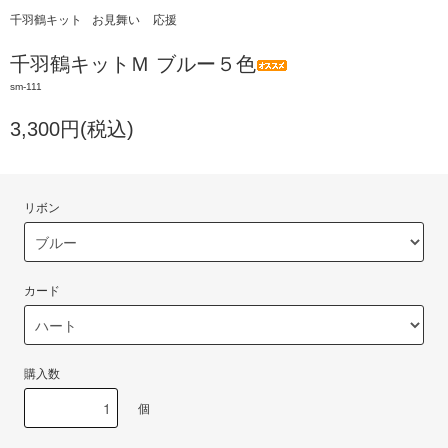
千羽鶴キット
お見舞い
応援
千羽鶴キットＭ ブルー５色
sm-111
3,300円(税込)
リボン
カード
購入数
個