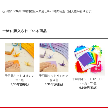
折り鶴1000羽33時間程度＋糸通し6～8時間程度（個人差があります）
一緒に購入されている商品
千羽鶴キットＭ オレン
千羽鶴キットＭ むらさ
千羽鶴キットＬ12（11.8
ジ５色
き４色
cm角）20色
3,300円(税込)
3,300円(税込)
6,100円(税込)