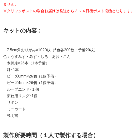
ません。
※クリックポストの場合お届けは発送から３～４日後ポスト投函となります。
キットの内容：
・7.5cm角おりがみ×1020枚（5色各200枚・予備20枚）
色：うすみず・みず・しろ・あお・こん
・木綿糸×26本（1本予備）
・針×1本
・ビーズ6mm×26個（1個予備）
・ビーズ4mm×26個（1個予備）
・ループエンド×１個
・束ね用リング×1個
・リボン
・ミニカード
・説明書
製作所要時間（１人で製作する場合）