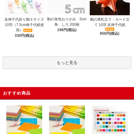
駒の単色おりがみ 5cm
友禅千代折り鶴Ｓサイズ
鶴の席札立て・カード立
角 しろ 200枚
10羽（7.5cm角千代紙使
て 10羽 友禅千代紙
198円(税込)
用）
850円(税込)
330円(税込)
もっと見る
おすすめ商品