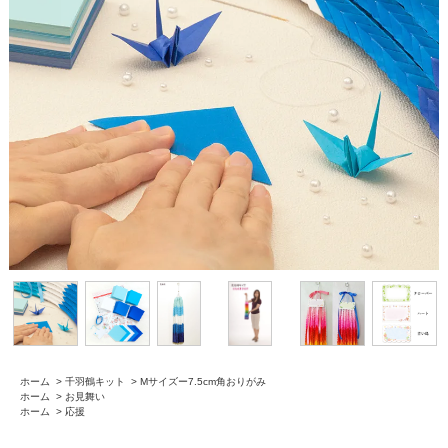
ホーム
>
千羽鶴キット
>
Mサイズー7.5cm角おりがみ
ホーム
>
お見舞い
ホーム
>
応援