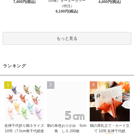
cm角）オーダーカラー
7,400円(税込)
4,400円(税込)
（特注）
6,100円(税込)
もっと見る
ランキング
1
2
3
友禅千代折り鶴Ｓサイズ
駒の単色おりがみ 5cm
鶴の席札立て・カード立
10羽（7.5cm角千代紙使
角 しろ 200枚
て 10羽 友禅千代紙