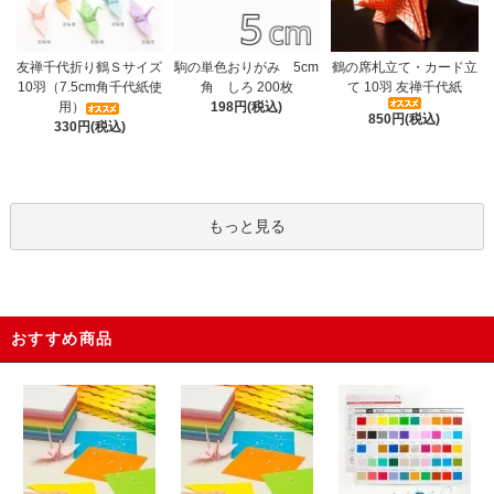
駒の単色おりがみ 5cm
友禅千代折り鶴Ｓサイズ
鶴の席札立て・カード立
角 しろ 200枚
10羽（7.5cm角千代紙使
て 10羽 友禅千代紙
198円(税込)
用）
850円(税込)
330円(税込)
もっと見る
おすすめ商品