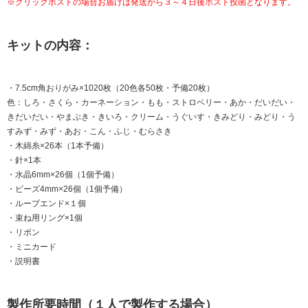
※クリックポストの場合お届けは発送から３～４日後ポスト投函となります。
キットの内容：
・7.5cm角おりがみ×1020枚（20色各50枚・予備20枚）
色：しろ・さくら・カーネーション・もも・ストロベリー・あか・だいだい・
きだいだい・やまぶき・きいろ・クリーム・うぐいす・きみどり・みどり・う
すみず・みず・あお・こん・ふじ・むらさき
・木綿糸×26本（1本予備）
・針×1本
・水晶6mm×26個（1個予備）
・ビーズ4mm×26個（1個予備）
・ループエンド×１個
・束ね用リング×1個
・リボン
・ミニカード
・説明書
製作所要時間（１人で製作する場合）