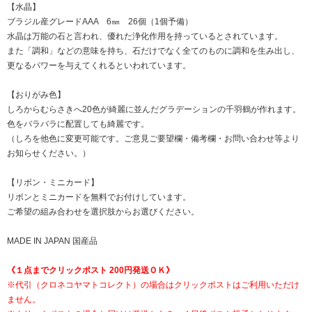
【水晶】
ブラジル産グレードAAA 6㎜ 26個（1個予備）
水晶は万能の石と言われ、優れた浄化作用を持っているとされています。
また「調和」などの意味を持ち、石だけでなく全てのものに調和を生み出し、
更なるパワーを与えてくれるといわれています。
【おりがみ色】
しろからむらさきへ20色が綺麗に並んだグラデーションの千羽鶴が作れます。
色をバラバラに配置しても綺麗です。
（しろを他色に変更可能です。ご意見ご要望欄・備考欄・お問い合わせ等より
お知らせください。）
【リボン・ミニカード】
リボンとミニカードを無料でお付けしています。
ご希望の組み合わせを選択肢からお選びください。
MADE IN JAPAN 国産品
《１点までクリックポスト 200円発送ＯＫ》
※代引（クロネコヤマトコレクト）の場合はクリックポストはご利用いただけ
ません。