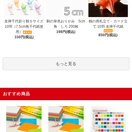
駒の単色おりがみ 5cm
友禅千代折り鶴Ｓサイズ
鶴の席札立て・カード立
角 しろ 200枚
10羽（7.5cm角千代紙使
て 10羽 友禅千代紙
198円(税込)
用）
850円(税込)
330円(税込)
もっと見る
おすすめ商品