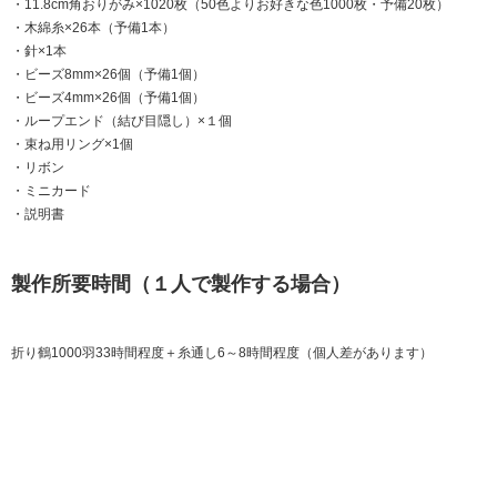
・11.8cm角おりがみ×1020枚（50色よりお好きな色1000枚・予備20枚）
・木綿糸×26本（予備1本）
・針×1本
・ビーズ8mm×26個（予備1個）
・ビーズ4mm×26個（予備1個）
・ループエンド（結び目隠し）×１個
・束ね用リング×1個
・リボン
・ミニカード
・説明書
製作所要時間（１人で製作する場合）
折り鶴1000羽33時間程度＋糸通し6～8時間程度（個人差があります）