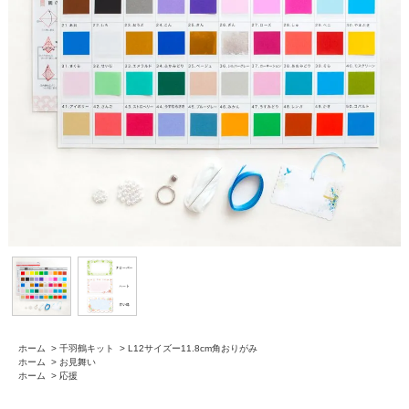
ホーム
>
千羽鶴キット
>
L12サイズー11.8cm角おりがみ
ホーム
>
お見舞い
ホーム
>
応援