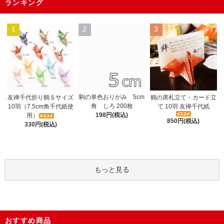
ランキング
1
2
3
駒の単色おりがみ 5cm
友禅千代折り鶴Ｓサイズ
鶴の席札立て・カード立
角 しろ 200枚
10羽（7.5cm角千代紙使
て 10羽 友禅千代紙
198円(税込)
用）
850円(税込)
330円(税込)
もっと見る
おすすめ商品