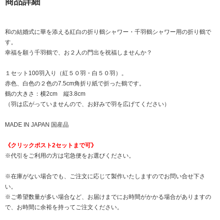
商品詳細
和の結婚式に華を添える紅白の折り鶴シャワー・千羽鶴シャワー用の折り鶴で
す。
幸福を願う千羽鶴で、お２人の門出を祝福しませんか？
１セット100羽入り（紅５０羽・白５０羽）。
赤色、白色の２色の7.5cm角折り紙で折った鶴です。
鶴の大きさ：横2cm 縦3.8cm
（羽は広がっていませんので、お好みで羽を広げてください）
MADE IN JAPAN 国産品
《クリックポスト2セットまで可》
※代引をご利用の方は宅急便をお選びください。
※在庫がない場合でも、ご注文に応じて製作いたしますのでお問い合せ下さ
い。
※ご希望数量が多い場合など、お届けまでにお時間がかかる場合がありますの
で、お時間に余裕を持ってご注文ください。