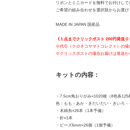
リボンとミニカードを無料でお付けして
ご希望の組み合わせを選択肢からお選び
MADE IN JAPAN 国産品
《１点までクリックポスト 200円発送Ｏ
※代引（クロネコヤマトコレクト）の場
※クリックポストの場合お届けは発送か
キットの内容：
・7.5cm角おりがみ×1020枚（8色各12
色：もも・あか・きだいだい・きいろ・
・木綿糸×26本（1本予備）
・針×1本
・ビーズ6mm×26個（1個予備）