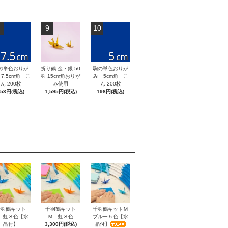
9
10
の単色おりが
折り鶴 金・銀 50
駒の単色おりが
7.5cm角 こ
羽 15cm角おりが
み 5cm角 こ
ん 200枚
み使用
ん 200枚
253円(税込)
1,595円(税込)
198円(税込)
千羽鶴キット
千羽鶴キット
千羽鶴キットＭ
 虹８色【水
Ｍ 虹８色
ブルー５色【水
晶付】
3,300円(税込)
晶付】