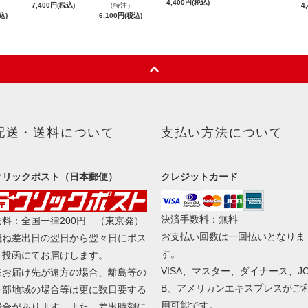
4,400円(税込)
7,400円(税込)
（特注）
4
込)
6,100円(税込)
配送・送料について
支払い方法について
クリックポスト（日本郵便）
クレジットカード
決済手数料：無料
送料：全国一律200円 （東京発）
お支払い回数は一回払いとなりま
概ね差出日の翌日から翌々日にポス
す。
ト投函にてお届けします。
VISA、マスター、ダイナース、J
※お届け先が遠方の場合、離島等の
B、アメリカンエキスプレスがご
一部地域の場合等は更に数日要する
用可能です。
場合があります。また、差出時刻に