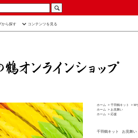
プから探す
コンテンツを見る
ホーム
>
千羽鶴キット
>
M
ホーム
>
お見舞い
ホーム
>
応援
千羽鶴キット
お見舞い