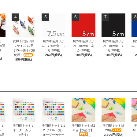
4
5
6
7
8
て・
友禅千代折り鶴
駒の単色おりが
駒の単色おりが
駒の単色おりが
駒
0羽
Ｌサイズ 10羽
み 7.5cm角 し
み 5cm角 あ
み 5cm角 く
み 
紙
（15cm角千代紙
ろ 200枚
か 200枚
ろ 200枚
使用）
253円(税込)
198円(税込)
198円(税込)
)
850円(税込)
トＬ
千羽鶴キットＬ
千羽鶴キットＬ1
千羽鶴キットＭ2
千羽鶴キットＭ
ラー
オーダーカラー
2（11.8cm角）
0色【水晶付】
20色
Ｍ
水晶
（特注）
オーダーカラー
3,300円(税込)