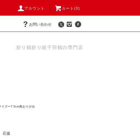
アカウント
カート(
0
)
お問い合わせ
折り鶴折り紙千羽鶴の専門店
サイズー7.5cm角おりがみ
応援