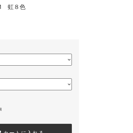
Ｍ 虹８色
個
カートに入れる