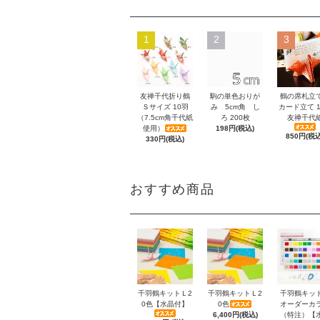
1
2
3
友禅千代折り鶴
駒の単色おりが
鶴の席札立
Ｓサイズ 10羽
み 5cm角 し
カード立て 1
（7.5cm角千代紙
ろ 200枚
友禅千代
使用）
198円(税込)
850円(税込
330円(税込)
おすすめ商品
千羽鶴キットＬ2
千羽鶴キットＬ2
千羽鶴キッ
0色【水晶付】
0色
オーダーカ
6,400円(税込)
（特注）【