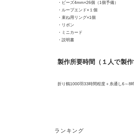
・ビーズ4mm×26個（1個予備）
・ループエンド×１個
・束ね用リング×1個
・リボン
・ミニカード
・説明書
製作所要時間（１人で製作
折り鶴1000羽33時間程度＋糸通し6～
ランキング