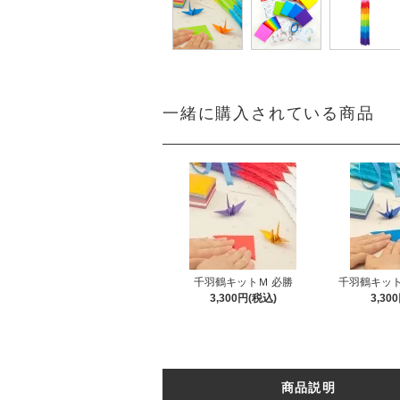
一緒に購入されている商品
千羽鶴キットＭ 必勝
千羽鶴キット
3,300円(税込)
3,30
商品説明