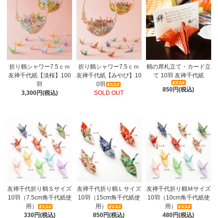
折り鶴シャワー7.5ｃｍ
折り鶴シャワー7.5ｃｍ
鶴の席札立て・カード立
友禅千代紙【淡桜】100
友禅千代紙【みやび】10
て 10羽 友禅千代紙
羽
0羽
850円(税込)
3,300円(税込)
SOLD OUT
友禅千代折り鶴Ｓサイズ
友禅千代折り鶴Ｌサイズ
友禅千代折り鶴Ｍサイズ
10羽（7.5cm角千代紙使
10羽（15cm角千代紙使
10羽（10cm角千代紙使
用）
用）
用）
330円(税込)
850円(税込)
480円(税込)