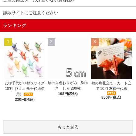
詐欺サイトにご注意ください
ランキング
1
2
3
駒の単色おりがみ 5cm
友禅千代折り鶴Ｓサイズ
鶴の席札立て・カード立
角 しろ 200枚
10羽（7.5cm角千代紙使
て 10羽 友禅千代紙
198円(税込)
用）
850円(税込)
330円(税込)
もっと見る