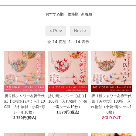
おすすめ順
価格順
新着順
< Prev
Next >
14
1
14
全
商品
-
表示
折り鶴シャワー友禅千代
折り鶴シャワー【紅白】
折り鶴シャワー友禅千代
紙【淡桜あわざくら】10
100羽 入れ物付（小袋
紙【みやび】100羽 入
0羽 入れ物付（小袋+寿
+寿シール10枚）
れ物付（小袋+寿シール1
シール10枚）
1,870円(税込)
0枚）
3,750円(税込)
SOLD OUT